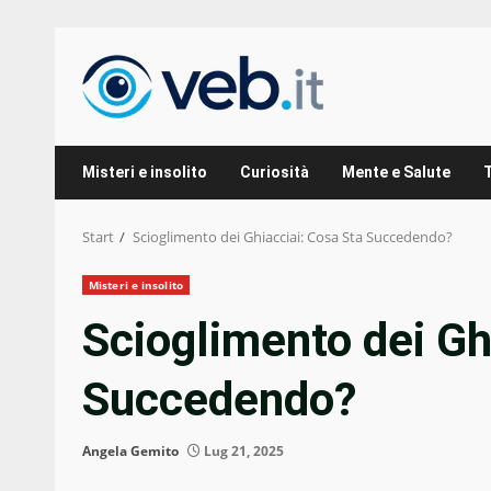
Zum
Inhalt
springen
Misteri e insolito
Curiosità
Mente e Salute
Start
Scioglimento dei Ghiacciai: Cosa Sta Succedendo?
Misteri e insolito
Scioglimento dei Gh
Succedendo?
Angela Gemito
Lug 21, 2025