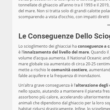
tonnellate di ghiaccio all’anno tra il 1993 e il 201
del mare. Non si tratta solo di grandi calotte pola
scomparendo a vista d’occhio, con impatti diretti s
Le Conseguenze Dello Scio
Lo scioglimento dei ghiacciai ha
conseguenze a 
è l’
innalzamento del livello del mare
. Quando il 
volume d’acqua aumenta. Il National Oceanic and 
mare globale sia aumentato di circa 20-25 centimet
mette a rischio le
comunità costiere
, aumentando 
falde acquifere e la frequenza di inondazioni.
Un’altra grave conseguenza è l’
alterazione degli
nello spazio, aiutando a mantenere il pianeta fres
assorbono più calore, accelerando ulteriormente i
animali che dipendono dal ghiaccio per la loro sop
habitat ridursi drasticamente. Infine, lo scioglim