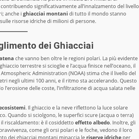
9, contribuendo significativamente all’innalzamento del livello
ri; anche i
ghiacciai montani
di tutto il mondo stanno
ulle risorse idriche di milioni di persone.
glimento dei Ghiacciai
catena
che vanno ben oltre le regioni polari. La più evidente
ghiaccio terrestre si scioglie e l’acqua finisce nell’oceano, il
Atmospheric Administration (NOAA) stima che il livello del
ri negli ultimi 100 anni, e il ritmo sta accelerando. Questo
l’erosione delle coste, l’infiltrazione di acqua salata nelle
 ecosistemi
. Il ghiaccio e la neve riflettono la luce solare
co. Quando si sciolgono, le superfici scure (acqua o terra)
l riscaldamento: è il cosiddetto
effetto albedo
. Inoltre, gli
ravvivenza, come gli orsi polari e le foche, vedono il loro
ento dei ghiacciai montani minaccia le
riserve idriche
per