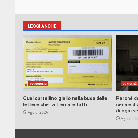
LEGGI ANCHE
Tecnologia
Curiosità
Quel cartellino giallo nella buca delle
Perché d
lettere che fa tremare tutti
cena è di
di ogni s
Ago 8, 2026
Ago 7, 20