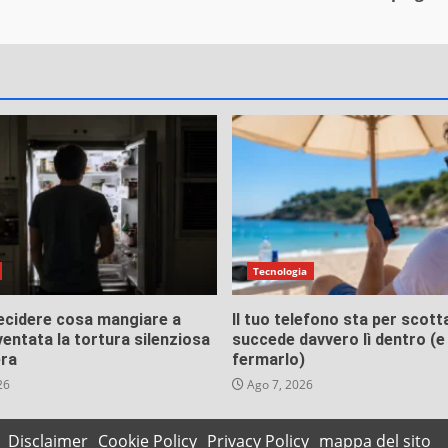
Tecnologia
ecidere cosa mangiare a
Il tuo telefono sta per scott
ventata la tortura silenziosa
succede davvero lì dentro (
era
fermarlo)
26
Ago 7, 2026
Disclaimer
Cookie Policy
Privacy Policy
mappa del sito