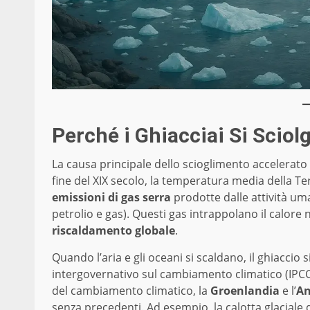
Perché i Ghiacciai Si Scio
La causa principale dello scioglimento accelerato d
fine del XIX secolo, la temperatura media della Te
emissioni di gas serra
prodotte dalle attività um
petrolio e gas). Questi gas intrappolano il calore
riscaldamento globale
.
Quando l’aria e gli oceani si scaldano, il ghiaccio
intergovernativo sul cambiamento climatico (IPCC),
del cambiamento climatico, la
Groenlandia
e l’
An
senza precedenti. Ad esempio, la calotta glaciale 