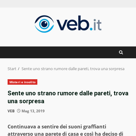
Zum
Inhalt
springen
Start
Sente uno strano rumore dalle pareti, trova una sorpresa
Misteri e insolito
Sente uno strano rumore dalle pareti, trova
una sorpresa
VEB
Mag 13, 2019
Continuava a sentire dei suoni graffianti
attraverso una parete di casa e così ha deciso di