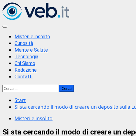
Zum
Inhalt
springen
Primäres
Menü
Misteri e insolito
Curiosità
Mente e Salute
Tecnologia
Chi Siamo
Redazione
Contatti
Ricerca
per:
Start
Si sta cercando il modo di creare un deposito sulla L
Misteri e insolito
Si sta cercando il modo di creare un dep