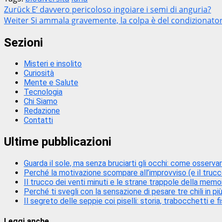
Beitragsnavigation
Zurück
E’ davvero pericoloso ingoiare i semi di anguria?
Weiter
Si ammala gravemente, la colpa è del condizionato
Sezioni
Misteri e insolito
Curiosità
Mente e Salute
Tecnologia
Chi Siamo
Redazione
Contatti
Ultime pubblicazioni
Guarda il sole, ma senza bruciarti gli occhi: come osservare
Perché la motivazione scompare all’improvviso (e il trucc
Il trucco dei venti minuti e le strane trappole della mem
Perché ti svegli con la sensazione di pesare tre chili in più
Il segreto delle seppie coi piselli: storia, trabocchetti e f
Leggi anche