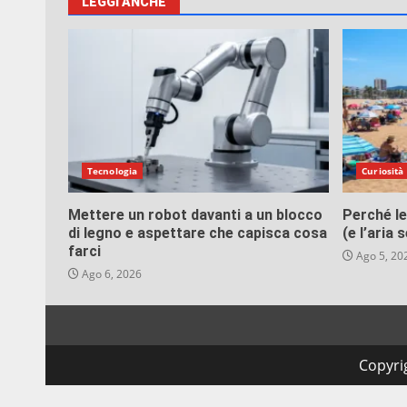
artico
LEGGI ANCHE
Tecnologia
Curiosità
Mettere un robot davanti a un blocco
Perché le
di legno e aspettare che capisca cosa
(e l’aria
farci
Ago 5, 20
Ago 6, 2026
Copyrig