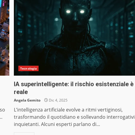
Tecnologia
IA superintelligente: il rischio esistenziale è
reale
Angela Gemito
Dic 4, 2025
sso
L’intelligenza artificiale evolve a ritmi vertiginosi,
..
trasformando il quotidiano e sollevando interrogativi
inquietanti. Alcuni esperti parlano di...