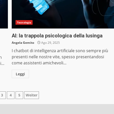
Tecnologia
AI: la trappola psicologica della lusinga
Angela Gemito
Ago 29, 2025
I chatbot di intelligenza artificiale sono sempre più
presenti nelle nostre vite, spesso presentandosi
n
come assistenti amichevoli...
...
Leggi
nazione
3
4
5
Weiter