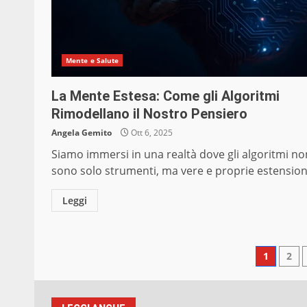
Mente e Salute
La Mente Estesa: Come gli Algoritmi
Rimodellano il Nostro Pensiero
Angela Gemito
Ott 6, 2025
Siamo immersi in una realtà dove gli algoritmi no
sono solo strumenti, ma vere e proprie estensioni
Leggi
Pagi
1
2
degli