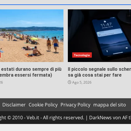
li
Tecnologia
 estati durano sempre di più
Il piccolo segnale sullo sch
 sembra essersi fermata)
sa già cosa stai per fare
26
Ago 5, 2026
Disclaimer
Cookie Policy
Privacy Policy
mappa del sito
ht © 2010 - Veb.it - All rights reserved.
|
DarkNews
von AF 