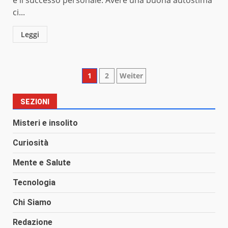
e il successo personale. Avere una buona autostima
ci...
Leggi
Paginazione
1
2
Weiter
degli
SEZIONI
articoli
Misteri e insolito
Curiosità
Mente e Salute
Tecnologia
Chi Siamo
Redazione