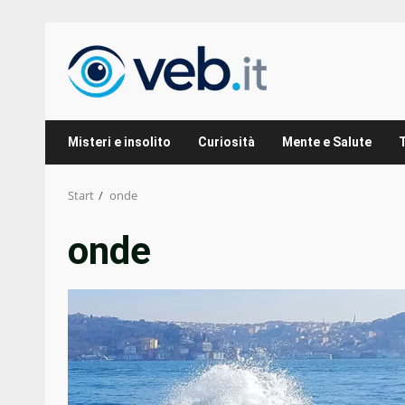
Zum
Inhalt
springen
Misteri e insolito
Curiosità
Mente e Salute
Start
onde
onde