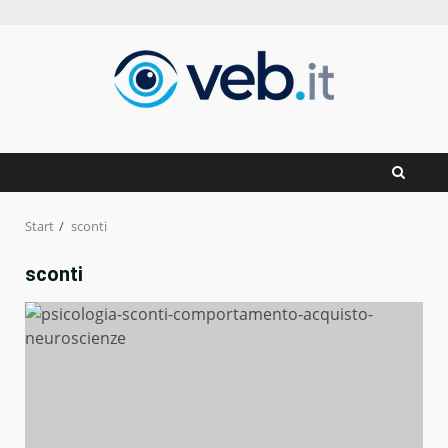
Zum
Inhalt
springen
Start
sconti
sconti