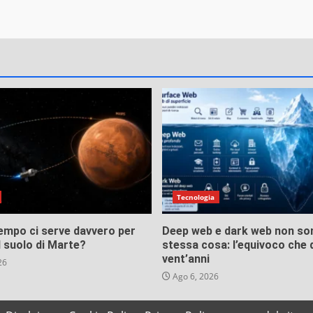
Tecnologia
empo ci serve davvero per
Deep web e dark web non son
l suolo di Marte?
stessa cosa: l’equivoco che 
vent’anni
26
Ago 6, 2026