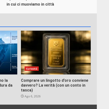
in cui ci muoviamo in città
Curiosità
o la
Comprare un lingotto d’oro conviene
dura da
davvero? La verità (con un conto in
tasca)
Ago 6, 2026