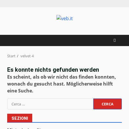
Zum
Inhalt
springen
Start
velvet 4
Es konnte nichts gefunden werden
Es scheint, als ob wir nicht das finden konnten,
wonach du gesucht hast. Möglicherweise hilft
eine Suche.
Ricerca
per:
SEZIONI