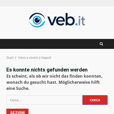
Zum
Inhalt
springen
Start
Vieni a vivere a Napoli
Es konnte nichts gefunden werden
Es scheint, als ob wir nicht das finden konnten,
wonach du gesucht hast. Möglicherweise hilft
eine Suche.
Ricerca
per:
SEZIONI