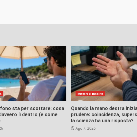
a
Misteri e insolito
lefono sta per scottare: cosa
Quando la mano destra inizia
avvero lì dentro (e come
prudere: coincidenza, supers
)
la scienza ha una risposta?
26
Ago 7, 2026