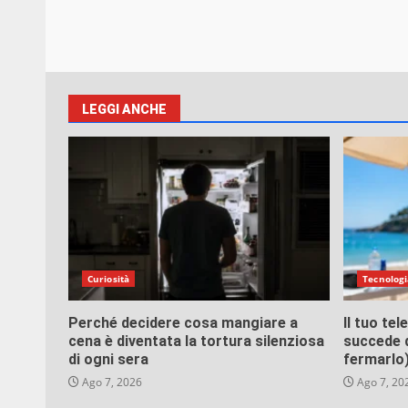
LEGGI ANCHE
Curiosità
Tecnologi
Perché decidere cosa mangiare a
Il tuo te
cena è diventata la tortura silenziosa
succede d
di ogni sera
fermarlo
Ago 7, 2026
Ago 7, 20