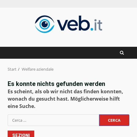
Zum
Inhalt
springen
Start
Welfare aziendale
Es konnte nichts gefunden werden
Es scheint, als ob wir nicht das finden konnten,
wonach du gesucht hast. Möglicherweise hilft
eine Suche.
Ricerca
per:
SEZIONI