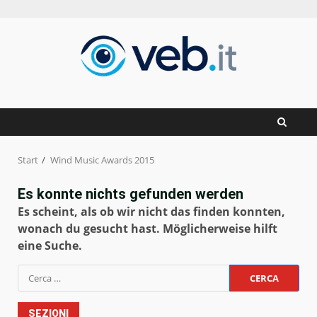
Zum
Inhalt
springen
Start
Wind Music Awards 2015
Es konnte nichts gefunden werden
Es scheint, als ob wir nicht das finden konnten,
wonach du gesucht hast. Möglicherweise hilft
eine Suche.
Ricerca
per:
SEZIONI