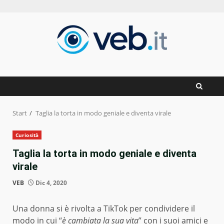
Zum
Inhalt
springen
Start
Taglia la torta in modo geniale e diventa virale
Curiosità
Taglia la torta in modo geniale e diventa
virale
VEB
Dic 4, 2020
Una donna si è rivolta a TikTok per condividere il
modo in cui “
è cambiata la sua vita
” con i suoi amici e