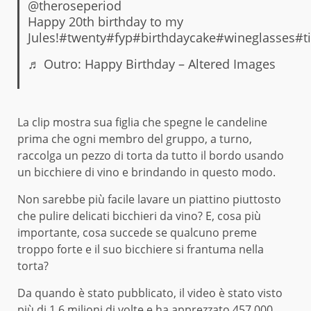
@theroseperiod
Happy 20th birthday to my
Jules!
#twenty
#fyp
#birthdaycake
#wineglasses
#t
♬ Outro: Happy Birthday – Altered Images
La clip mostra sua figlia che spegne le candeline
prima che ogni membro del gruppo, a turno,
raccolga un pezzo di torta da tutto il bordo usando
un bicchiere di vino e brindando in questo modo.
Non sarebbe più facile lavare un piattino piuttosto
che pulire delicati bicchieri da vino? E, cosa più
importante, cosa succede se qualcuno preme
troppo forte e il suo bicchiere si frantuma nella
torta?
Da quando è stato pubblicato, il video è stato visto
più di 1,6 milioni di volte e ha apprezzato 457.000