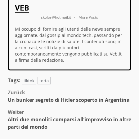
VEB
skolor@hotmail.it
•
More Posts
Mi occupo di fornire agli utenti delle news sempre
aggiornate, dal gossip al mondo tech, passando per
la cronaca e le notizie di salute. I contenuti sono, in
alcuni casi, scritti da più autori
contemporaneamente vengono pubblicati su Veb.it
a firma della redazione.
Tags:
tiktok
torta
Beitragsnavigation
Zurück
Un bunker segreto di Hitler scoperto in Argentina
Weiter
Altri due monoliti comparsi all’improvviso in altre
parti del mondo