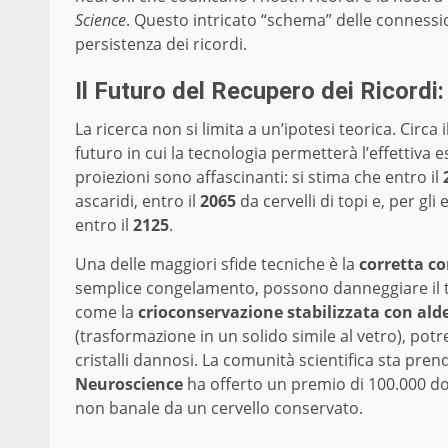
Science
. Questo intricato “schema” delle conness
persistenza dei ricordi.
Il Futuro del Recupero dei Ricordi:
La ricerca non si limita a un’ipotesi teorica. Circa i
futuro in cui la tecnologia permetterà l’effettiva es
proiezioni sono affascinanti: si stima che entro il
ascaridi, entro il
2065
da cervelli di topi e, per g
entro il
2125
.
Una delle maggiori sfide tecniche è la
corretta co
semplice congelamento, possono danneggiare il t
come la
crioconservazione stabilizzata con ald
(trasformazione in un solido simile al vetro), po
cristalli dannosi. La comunità scientifica sta pre
Neuroscience
ha offerto un premio di 100.000 dol
non banale da un cervello conservato.