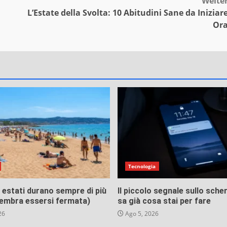
Weite
L’Estate della Svolta: 10 Abitudini Sane da Iniziar
Or
Tecnologia
 estati durano sempre di più
Il piccolo segnale sullo sch
 sembra essersi fermata)
sa già cosa stai per fare
26
Ago 5, 2026