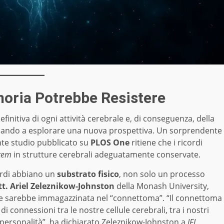
moria Potrebbe Resistere
finitiva di ogni attività cerebrale e, di conseguenza, della
niziando a esplorare una nuova prospettiva. Un sorprendente
ente studio pubblicato su
PLOS One
ritiene che i ricordi
tem
in strutture cerebrali adeguatamente conservate.
cordi abbiano un
substrato fisico
, non solo un processo
t. Ariel Zeleznikow-Johnston
della Monash University,
ie sarebbe immagazzinata nel “connettoma”. “Il connettoma
i connessioni tra le nostre cellule cerebrali, tra i nostri
a personalità”, ha dichiarato Zeleznikow-Johnston a
IFL