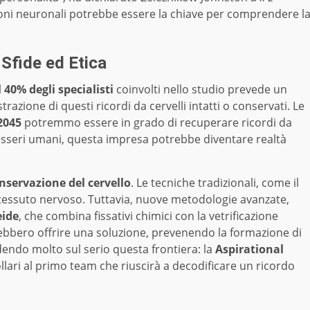
ioni neuronali potrebbe essere la chiave per comprendere l
 Sfide ed Etica
l
40% degli specialisti
coinvolti nello studio prevede un
trazione di questi ricordi da cervelli intatti o conservati. Le
2045
potremmo essere in grado di recuperare ricordi da
li esseri umani, questa impresa potrebbe diventare realtà
nservazione del cervello
. Le tecniche tradizionali, come il
essuto nervoso. Tuttavia, nuove metodologie avanzate,
eide
, che combina fissativi chimici con la vetrificazione
trebbero offrire una soluzione, prevenendo la formazione di
ndendo molto sul serio questa frontiera: la
Aspirational
lari al primo team che riuscirà a decodificare un ricordo