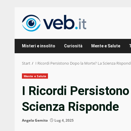
Zum
Inhalt
springen
Misteri e insolito
Curiosità
Mente e Salute
Start
I Ricordi Persistono Dopo la Morte? La Scienza Rispond
Mente e Salute
I Ricordi Persiston
Scienza Risponde
Angela Gemito
Lug 4, 2025