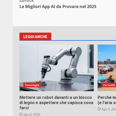
Beitragsnavigation
Zurück
Le Migliori App AI da Provare nel 2025
LEGGI ANCHE
Tecnologia
Curiosità
Mettere un robot davanti a un blocco
Perché le
di legno e aspettare che capisca cosa
(e l’aria
farci
Ago 5, 20
Ago 6, 2026