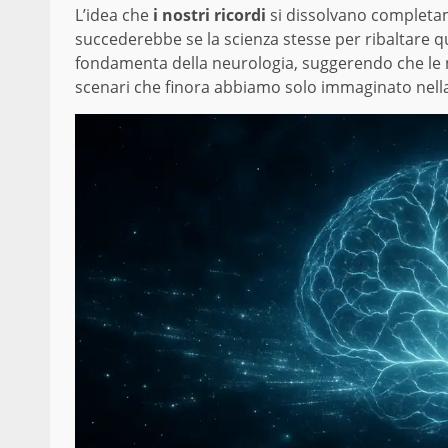
L’idea che
i nostri ricordi
si dissolvano completa
succederebbe se la scienza stesse per ribaltare 
fondamenta della neurologia, suggerendo che le
scenari che finora abbiamo solo immaginato nella