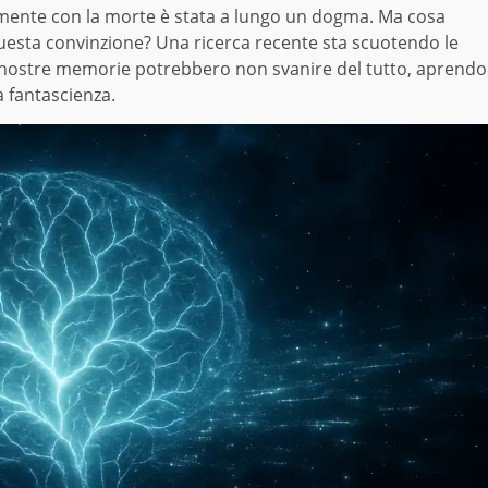
mente con la morte è stata a lungo un dogma. Ma cosa
questa convinzione? Una ricerca recente sta scuotendo le
 nostre memorie potrebbero non svanire del tutto, aprendo
 fantascienza.