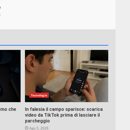
r
e
a
Tecnologia
ermo che
In falesia il campo sparisce: scarica
video da TikTok prima di lasciare il
parcheggio
Ago 5, 2026