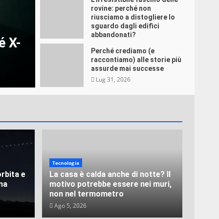
rovine: perché non
riusciamo a distogliere lo
sguardo dagli edifici
abbandonati?
é X-
Ago 3, 2026
Perché crediamo (e
raccontiamo) alle storie più
assurde mai successe
Lug 31, 2026
Tecnologia
orbita e
La casa è calda anche di notte? Il
una
motivo potrebbe essere nei muri,
non nel termometro
Ago 5, 2026