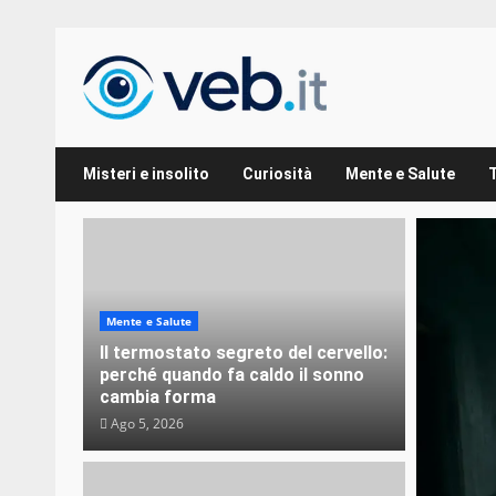
Zum
Inhalt
springen
Misteri e insolito
Curiosità
Mente e Salute
Mente e Salute
Il termostato segreto del cervello:
perché quando fa caldo il sonno
cambia forma
Ago 5, 2026