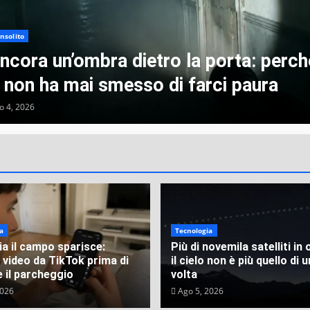
insolito
ancora un’ombra dietro la porta: perch
s non ha mai smesso di farci paura
 4, 2026
a
Tecnologia
sia il campo sparisce:
Più di novemila satelliti in 
 video da TikTok prima di
il cielo non è più quello di 
e il parcheggio
volta
2026
Ago 5, 2026