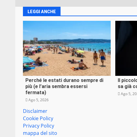
Misteri e 
LEGGI ANCHE
Perc
succ
VEB
Ago
Perché le estati durano sempre di
Il picco
Curiosità
Tecnologia
più (e l’aria sembra essersi
sa già c
fermata)
Ago 5, 2
Ago 5, 2026
Disclaimer
Cookie Policy
Privacy Policy
Misteri e 
mappa del sito