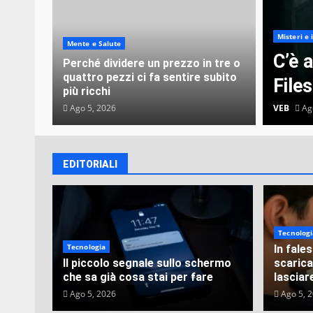
Misteri e 
Mente e Salute
C’è 
Perché dividere un prezzo in tre o
quattro pezzi ci fa sentire subito
File
più ricchi
Ago 5, 2026
VEB
Ago
EDITORIALI
Tecnologi
Tecnologia
In fale
Il piccolo segnale sullo schermo
scarica
che sa già cosa stai per fare
lasciar
Ago 5, 2026
Ago 5, 