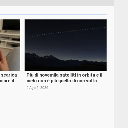
 cosa
: scarica
Più di novemila satelliti in orbita e il
Tecnologia
iare il
cielo non è più quello di una volta
Ago 5, 2026