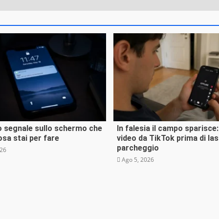
insolito
hé il venerdì 17 spaventa solo noi (e
ede nel resto del mondo)
 4, 2026
lo segnale sullo schermo che
In falesia il campo sparisce
Tecnologia
osa stai per fare
video da TikTok prima di lasc
parcheggio
026
Ago 5, 2026
insolito