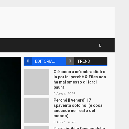
EDITORIALI
TREND
C’è ancora un’ombra dietro
la porta: perché X-Files non
ha mai smesso di farci
paura
Ago 4, 2026
Perché il venerdì 17
spaventa solo noi (e cosa
succede nel resto del
mondo)
Ago 4, 2026
L’irresistibile fascino delle