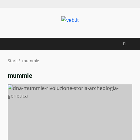
Zum
Inhalt
springen
Start
mummie
mummie