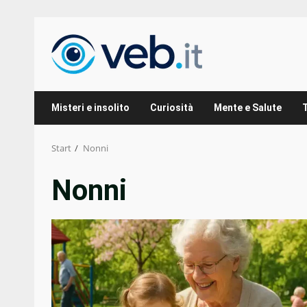
Zum
Inhalt
springen
Misteri e insolito
Curiosità
Mente e Salute
Start
Nonni
Nonni