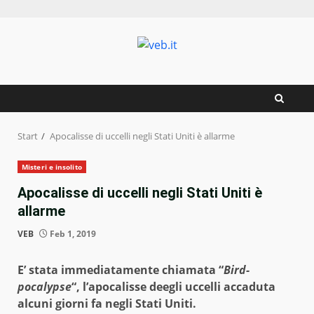
Zum
Inhalt
springen
Start
Apocalisse di uccelli negli Stati Uniti è allarme
Misteri e insolito
Apocalisse di uccelli negli Stati Uniti è
allarme
VEB
Feb 1, 2019
E’ stata immediatamente chiamata “
Bird-
pocalypse
“, l’apocalisse deegli uccelli accaduta
alcuni giorni fa negli Stati Uniti.