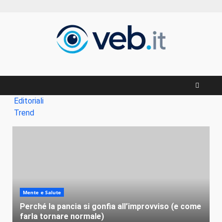
Zum
Inhalt
springen
Editoriali
Trend
Mente e Salute
Perché la pancia si gonfia all’improvviso (e come
farla tornare normale)