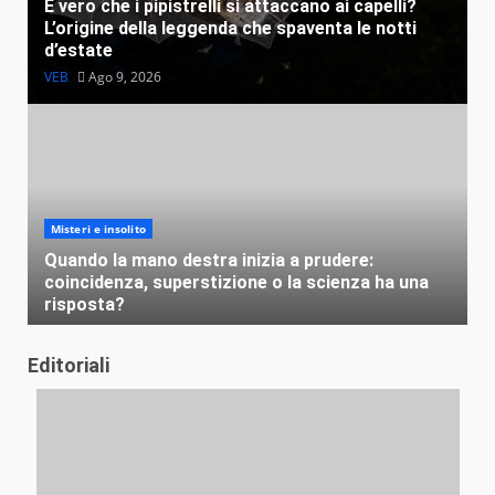
È vero che i pipistrelli si attaccano ai capelli?
L’origine della leggenda che spaventa le notti
d’estate
VEB
Ago 9, 2026
Misteri e insolito
Quando la mano destra inizia a prudere:
coincidenza, superstizione o la scienza ha una
risposta?
VEB
Ago 7, 2026
Editoriali