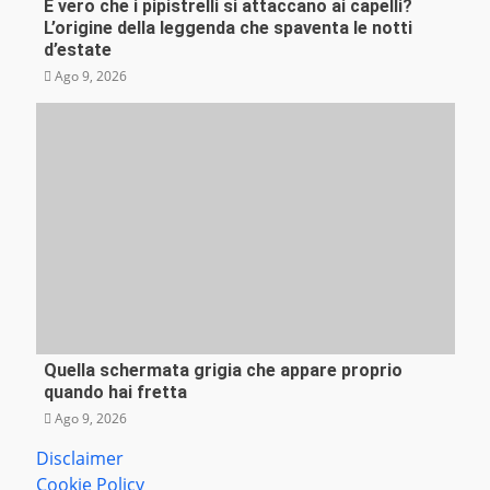
È vero che i pipistrelli si attaccano ai capelli?
Misteri e insolito
L’origine della leggenda che spaventa le notti
d’estate
Ago 9, 2026
Quella schermata grigia che appare proprio
Tecnologia
quando hai fretta
Ago 9, 2026
Disclaimer
Cookie Policy