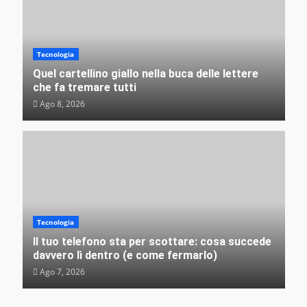
Misteri e insolito
L’irresistibile fascino delle rovine: perché non
riusciamo a distogliere lo sguardo dagli edifici
abbandonati?
Tecnologia
VEB
Ago 3, 2026
Quel cartellino giallo nella buca delle lettere
che fa tremare tutti
Ago 8, 2026
Tecnologia
Il tuo telefono sta per scottare: cosa succede
davvero lì dentro (e come fermarlo)
Ago 7, 2026