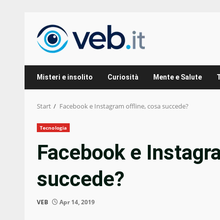
Zum
Inhalt
springen
Misteri e insolito
Curiosità
Mente e Salute
Start
Facebook e Instagram offline, cosa succede?
Tecnologia
Facebook e Instagra
succede?
VEB
Apr 14, 2019