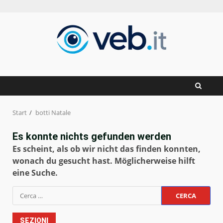
Zum
Inhalt
springen
Start
botti Natale
Es konnte nichts gefunden werden
Es scheint, als ob wir nicht das finden konnten,
wonach du gesucht hast. Möglicherweise hilft
eine Suche.
Ricerca
per:
SEZIONI