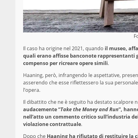
F
Il caso ha origine nel 2021, quando
il museo, affa
quali erano affisse banconote rappresentanti g
compenso per ricreare opere simili
.
Haaning, però, infrangendo le aspettative, presen
asserendo che esse riflettessero la sua personale 
l’opera.
Il dibattito che ne è seguito ha destato scalpore n
audacemente “
Take the Money and Run
”, hann
nell’atto un commento critico sull’industria de
violazione contrattuale
.
Dopo che
Haaning ha rifiutato di restituire la 