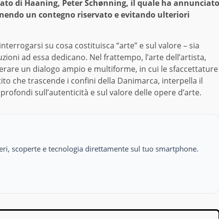
ocato di Haaning, Peter Schønning, il quale ha annunciat
enendo un contegno riservato e evitando ulteriori
nterrogarsi su cosa costituisca “arte” e sul valore – sia
zioni ad essa dedicano. Nel frattempo, l’arte dell’artista,
rare un dialogo ampio e multiforme, in cui le sfaccettature
tito che trascende i confini della Danimarca, interpella il
ofondi sull’autenticità e sul valore delle opere d’arte.
isteri, scoperte e tecnologia direttamente sul tuo smartphone.