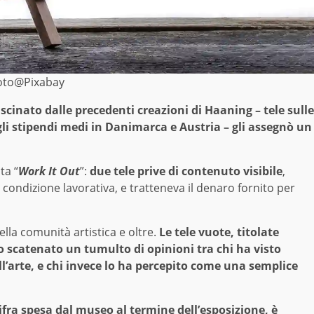
oto@Pixabay
scinato dalle precedenti creazioni di Haaning – tele sulle
li stipendi medi in Danimarca e Austria – gli assegnò un
ta “
Work It Out
”:
due tele prive di contenuto visibile
,
condizione lavorativa, e tratteneva il denaro fornito per
ella comunità artistica e oltre.
Le tele vuote, titolate
o scatenato un tumulto di opinioni tra chi ha visto
ll’arte, e chi invece lo ha percepito come una semplice
cifra spesa dal museo al termine dell’esposizione, è