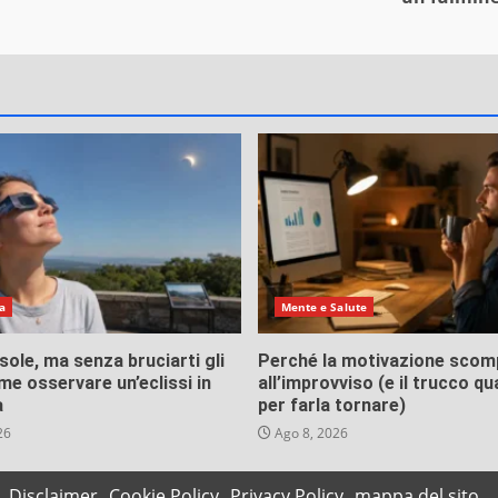
a
Mente e Salute
 sole, ma senza bruciarti gli
Perché la motivazione scom
me osservare un’eclissi in
all’improvviso (e il trucco qu
a
per farla tornare)
26
Ago 8, 2026
Disclaimer
Cookie Policy
Privacy Policy
mappa del sito