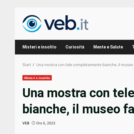
Zum
Inhalt
springen
Misteri e insolito
Curiosità
Mente e Salute
Start
Una mostra con tele completamente bianche, il museo fa
Misteri e insolito
Una mostra con tel
bianche, il museo fa
VEB
Ott 6, 2023