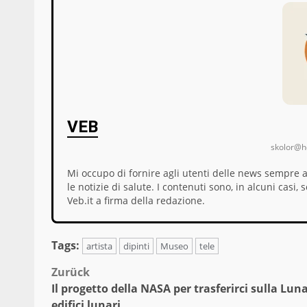
VEB
skolor@ho
Mi occupo di fornire agli utenti delle news sempre 
le notizie di salute. I contenuti sono, in alcuni cas
Veb.it a firma della redazione.
Tags:
artista
dipinti
Museo
tele
Beitragsnavigation
Zurück
Il progetto della NASA per trasferirci sulla Lun
edifici lunari