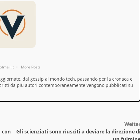
tmail.it
•
More Posts
aggiornate, dal gossip al mondo tech, passando per la cronaca e
i, scritti da più autori contemporaneamente vengono pubblicati su
Weite
a con
Gli scienziati sono riusciti a deviare la direzione d
un fulmin