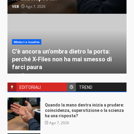
VEB
Ago 7, 2026
Misteri e insolito
C’è ancora un’ombra dietro la porta:
perché X-Files non ha mai smesso di
farci paura
VEB
Ago 4, 2026
EDITORIALI
TREND
Quando la mano destra inizia a prudere:
coincidenza, superstizione o la scienza
ha una risposta?
Misteri e insolito
Ago 7, 2026
Perché il venerdì 17 spaventa solo noi