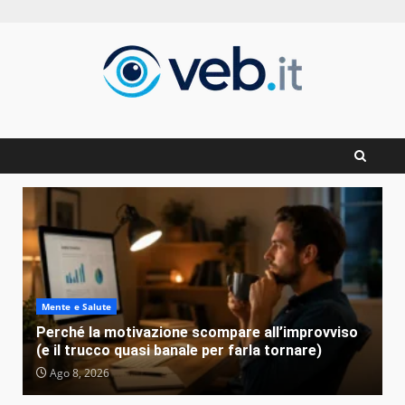
Zum
Inhalt
springen
Mente e Salute
Perché la motivazione scompare all’improvviso
(e il trucco quasi banale per farla tornare)
Ago 8, 2026