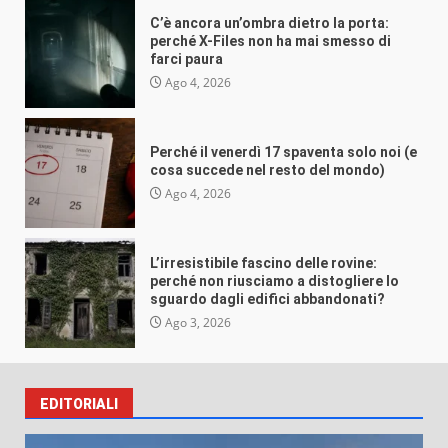
(e cosa succede nel resto del mondo)
C’è ancora un’ombra dietro la porta:
VEB
Ago 4, 2026
perché X-Files non ha mai smesso di
farci paura
Ago 4, 2026
Perché il venerdì 17 spaventa solo noi (e
Misteri e insolito
cosa succede nel resto del mondo)
L’irresistibile fascino delle rovine:
Ago 4, 2026
perché non riusciamo a distogliere lo
sguardo dagli edifici abbandonati?
VEB
Ago 3, 2026
L’irresistibile fascino delle rovine:
perché non riusciamo a distogliere lo
sguardo dagli edifici abbandonati?
Ago 3, 2026
EDITORIALI
Misteri e insolito
Perché crediamo (e raccontiamo) alle