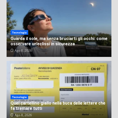
storie più assurde mai successe
VEB
Lug 31, 2026
Tecnologia
Guarda il sole, ma senza bruciarti gli occhi: come
osservare un’eclissi in sicurezza
Ago 8, 2026
Tecnologia
Quel cartellino giallo nella buca delle lettere che
fa tremare tutti
Ago 8, 2026