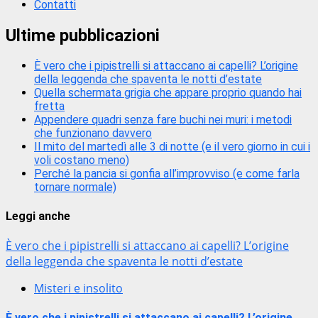
Contatti
Ultime pubblicazioni
È vero che i pipistrelli si attaccano ai capelli? L’origine
della leggenda che spaventa le notti d’estate
Quella schermata grigia che appare proprio quando hai
fretta
Appendere quadri senza fare buchi nei muri: i metodi
che funzionano davvero
Il mito del martedì alle 3 di notte (e il vero giorno in cui i
voli costano meno)
Perché la pancia si gonfia all’improvviso (e come farla
tornare normale)
Leggi anche
È vero che i pipistrelli si attaccano ai capelli? L’origine
della leggenda che spaventa le notti d’estate
Misteri e insolito
È vero che i pipistrelli si attaccano ai capelli? L’origine