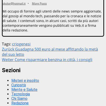
skolor@hotmail.it
•
More Posts
Mi occupo di fornire agli utenti delle news sempre aggiornate,
dal gossip al mondo tech, passando per la cronaca e le notizie
di salute. I contenuti sono, in alcuni casi, scritti da più autori
contemporaneamente vengono pubblicati su Veb.it a firma
della redazione.
Tags:
criogenesi
Beitragsnavigation
Zurück
Guadagna 500 euro al mese affittando la metà
del suo letto
Weiter
Come risparmiare benzina in città, i consigli
Sezioni
Misteri e insolito
Curiosità
Mente e Salute
Tecnologia
Chi Siamo
Redazione