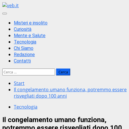
Zum
Inhalt
Primäres
springen
Menü
Misteri e insolito
Curiosità
Mente e Salute
Tecnologia
Chi Siamo
Redazione
Contatti
Ricerca
per:
Start
Il congelamento umano funziona, potremmo essere
risvegliati dopo 100 anni
Tecnologia
Il congelamento umano funziona,
potremmo essere risvegliati dopo 100