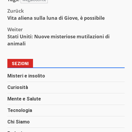
Beitragsnavigation
Zurück
Vita aliena sulla luna di Giove, è possibile
Weiter
Stati Uniti: Nuove misteriose mutilazioni di
animali
SEZIONI
Misteri e insolito
Curiosità
Mente e Salute
Tecnologia
Chi Siamo