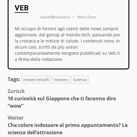
VEB
skolor@hotmail.it
•
More Posts
Mi occupo di fornire agli utenti delle news sempre
aggiornate, dal gossip al mondo tech, passando per
la cronaca e le notizie di salute. I contenuti sono, in
alcuni casi, scritti da più autori
contemporaneamente vengono pubblicati su Veb.it
a firma della redazione.
Tags:
misteri irrisolti
mistero
Scienza
Beitragsnavigation
Zurück
10 curiosità sul Giappone che ti faranno dire
“wow”
Weiter
Che colore indossare al primo appuntamento? La
scienza dell’attrazione