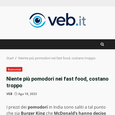
Zum
Inhalt
springen
Start
Niente più pomodori nei fast food, costano troppo
Economia
Niente più pomodori nei fast food, costano
troppo
VEB
Ago 18, 2023
I prezzi dei
pomodori
in India sono saliti a tal punto
che sia
Burger King
che
McDonald’s
hanno deciso