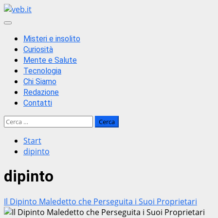
Zum
Inhalt
Primäres
springen
Menü
Misteri e insolito
Curiosità
Mente e Salute
Tecnologia
Chi Siamo
Redazione
Contatti
Ricerca
per:
Start
dipinto
dipinto
Il Dipinto Maledetto che Perseguita i Suoi Proprietari