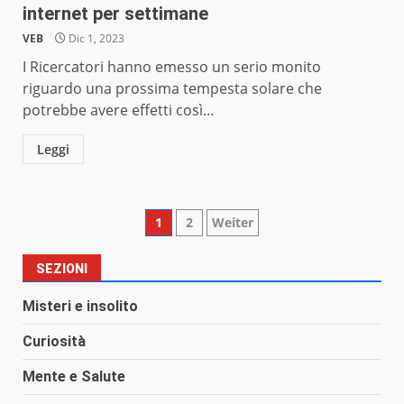
internet per settimane
VEB
Dic 1, 2023
I Ricercatori hanno emesso un serio monito
riguardo una prossima tempesta solare che
potrebbe avere effetti così...
Leggi
Paginazione
1
2
Weiter
degli
SEZIONI
articoli
Misteri e insolito
Curiosità
Mente e Salute