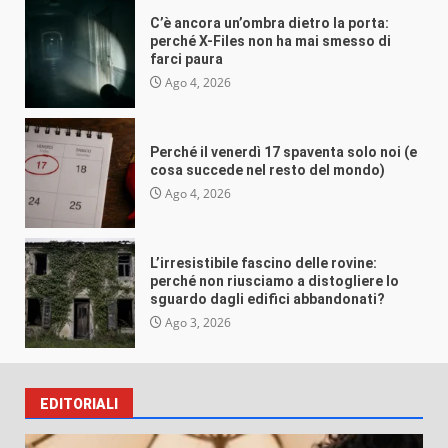
(e cosa succede nel resto del mondo)
C’è ancora un’ombra dietro la porta:
VEB
Ago 4, 2026
perché X-Files non ha mai smesso di
farci paura
Ago 4, 2026
Perché il venerdì 17 spaventa solo noi (e
Misteri e insolito
cosa succede nel resto del mondo)
L’irresistibile fascino delle rovine:
Ago 4, 2026
perché non riusciamo a distogliere lo
sguardo dagli edifici abbandonati?
VEB
Ago 3, 2026
L’irresistibile fascino delle rovine:
perché non riusciamo a distogliere lo
sguardo dagli edifici abbandonati?
Ago 3, 2026
EDITORIALI
Misteri e insolito
Perché crediamo (e raccontiamo) alle