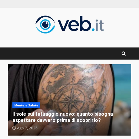
Zum
Inhalt
springen
Mente e Salute
Il sole sul tatuaggio nuovo: quanto bisogna
aspettare davvero prima di scoprirlo?
Ago 7, 2026