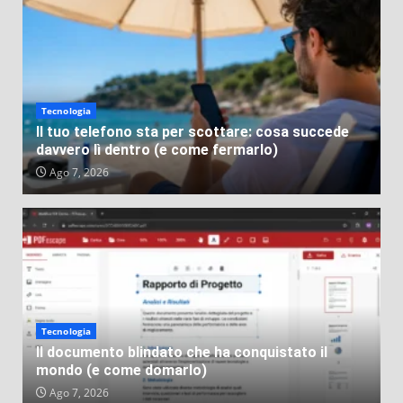
storie più assurde mai successe
VEB
Lug 31, 2026
Tecnologia
Il tuo telefono sta per scottare: cosa succede
davvero lì dentro (e come fermarlo)
Ago 7, 2026
Tecnologia
Il documento blindato che ha conquistato il
mondo (e come domarlo)
Ago 7, 2026