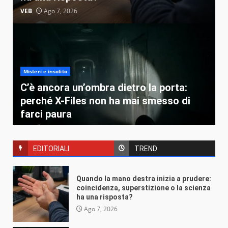
VEB
Ago 7, 2026
Misteri e insolito
C’è ancora un’ombra dietro la porta:
perché X-Files non ha mai smesso di
farci paura
VEB
Ago 4, 2026
EDITORIALI
TREND
Quando la mano destra inizia a prudere:
coincidenza, superstizione o la scienza
ha una risposta?
Misteri e insolito
Ago 7, 2026
Perché il venerdì 17 spaventa solo noi