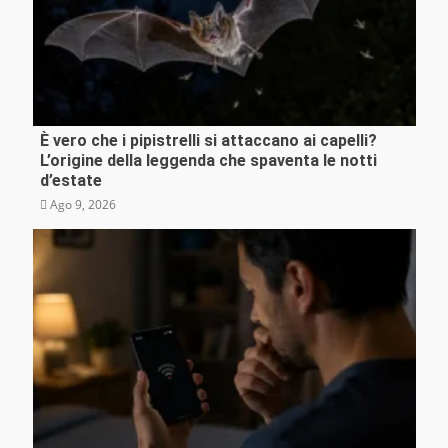
È vero che i pipistrelli si attaccano ai capelli?
Misteri e insolito
L’origine della leggenda che spaventa le notti
d’estate
Ago 9, 2026