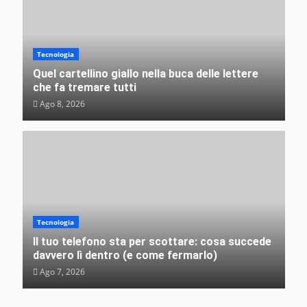
Misteri e insolito
L’irresistibile fascino delle rovine: perché non
riusciamo a distogliere lo sguardo dagli edifici
abbandonati?
Tecnologia
VEB
Ago 3, 2026
Quel cartellino giallo nella buca delle lettere
che fa tremare tutti
Ago 8, 2026
Tecnologia
Il tuo telefono sta per scottare: cosa succede
davvero lì dentro (e come fermarlo)
Ago 7, 2026