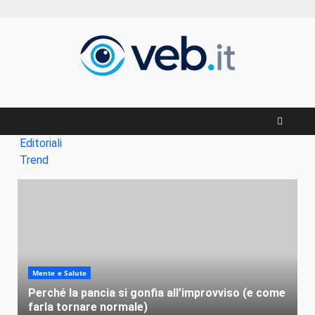
Zum
Inhalt
springen
Editoriali
Trend
Mente e Salute
Perché la pancia si gonfia all’improvviso (e come
farla tornare normale)