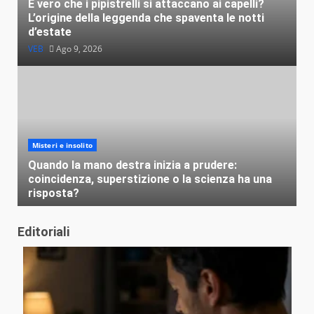
È vero che i pipistrelli si attaccano ai capelli?
L’origine della leggenda che spaventa le notti
d’estate
VEB
Ago 9, 2026
Misteri e insolito
Quando la mano destra inizia a prudere:
coincidenza, superstizione o la scienza ha una
risposta?
VEB
Ago 7, 2026
Editoriali