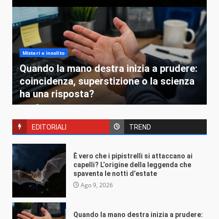
Misteri e insolito
Quando la mano destra inizia a prudere:
coincidenza, superstizione o la scienza
ha una risposta?
VEB
Ago 7, 2026
EDITORIALI
TREND
È vero che i pipistrelli si attaccano ai
capelli? L’origine della leggenda che
Misteri e insolito
spaventa le notti d’estate
C’è ancora un’ombra dietro la porta:
Ago 9, 2026
perché X-Files non ha mai smesso di
farci paura
Quando la mano destra inizia a prudere: