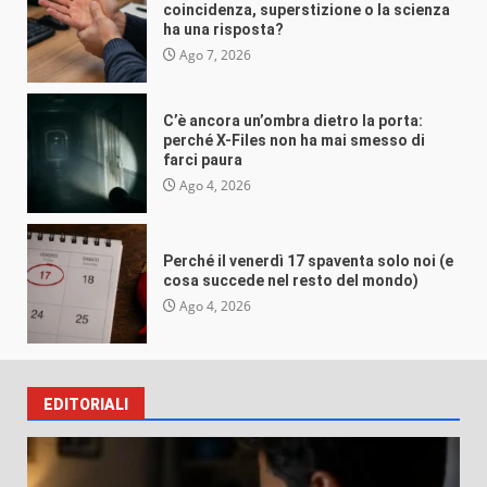
VEB
Ago 4, 2026
coincidenza, superstizione o la scienza
ha una risposta?
Ago 7, 2026
C’è ancora un’ombra dietro la porta:
perché X-Files non ha mai smesso di
Misteri e insolito
farci paura
Ago 4, 2026
Perché il venerdì 17 spaventa solo noi
(e cosa succede nel resto del mondo)
VEB
Ago 4, 2026
Perché il venerdì 17 spaventa solo noi (e
cosa succede nel resto del mondo)
Ago 4, 2026
Misteri e insolito
EDITORIALI
L’irresistibile fascino delle rovine:
perché non riusciamo a distogliere lo
sguardo dagli edifici abbandonati?