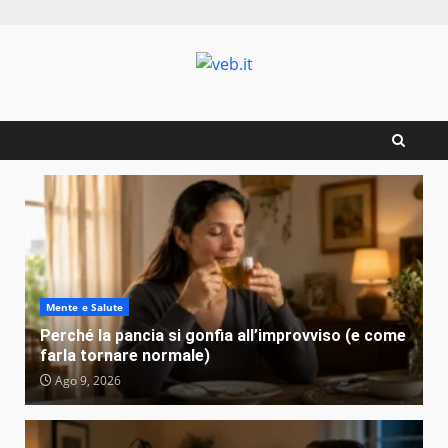
Zum
Inhalt
springen
Mente e Salute
Perché la pancia si gonfia all’improvviso (e come
farla tornare normale)
Ago 9, 2026