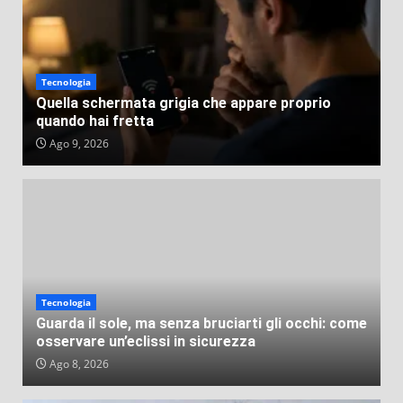
VEB
Ago 3, 2026
Tecnologia
Quella schermata grigia che appare proprio
quando hai fretta
Ago 9, 2026
Tecnologia
Guarda il sole, ma senza bruciarti gli occhi: come
osservare un’eclissi in sicurezza
Ago 8, 2026