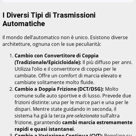
I Diversi Tipi di Trasmissioni
Automatiche
Il mondo dell’automatico non è unico. Esistono diverse
architetture, ognuna con le sue peculiarità:
Cambio con Convertitore di Coppia
(Tradizionale/Epicicloidale):
Il più diffuso per anni.
Utilizza l’olio e il convertitore di coppia per le
cambiate. Offre un comfort di marcia elevato e
cambiate solitamente molto fluide.
Cambio a Doppia Frizione (DCT/DSG):
Molto
comune sulle auto sportive e di lusso. Prevede due
frizioni distinte: una per le marce pari e una per le
dispari. Mentre state guidando in seconda, il
sistema ha già la terza
pre-selezionata
sull’altra
frizione, garantendo
cambi marcia estremamente
rapidi e quasi istantanei
.
Cambio a Variazione Continua (CVT):
Popolare su