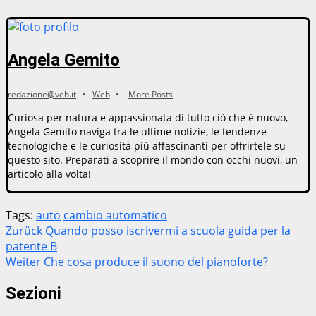
Angela Gemito
redazione@veb.it
•
Web
•
More Posts
Curiosa per natura e appassionata di tutto ciò che è nuovo,
Angela Gemito naviga tra le ultime notizie, le tendenze
tecnologiche e le curiosità più affascinanti per offrirtele su
questo sito. Preparati a scoprire il mondo con occhi nuovi, un
articolo alla volta!
Tags:
auto
cambio automatico
Beitragsnavigation
Zurück
Quando posso iscrivermi a scuola guida per la
patente B
Weiter
Che cosa produce il suono del pianoforte?
Sezioni