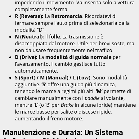
impedendo il movimento. Va inserita solo a vettura
completamente ferma.
R (Reverse):
La
Retromarcia
. Ricordatevi di
fermare sempre l’auto prima di selezionarla dalla
modalità “D”.
N (Neutral):
Il
folle
. La trasmissione è
disaccoppiata dal motore. Utile per brevi soste, ma
non da usare frequentemente nel traffico.
D (Drive):
La
modalità di guida normale
per
l’avanzamento. Il cambio gestisce tutto
automaticamente.
S (Sport) / M (Manual) / L (Low):
Sono modalità
aggiuntive.
‘S’
offre una guida più dinamica,
tenendo le marce a regimi più alti.
‘M’
permette di
cambiare manualmente con i
paddle
al volante,
mentre
‘L’
(o ‘B’ per
Brake
in alcune ibride) mantiene
le marce basse per salite o discese ripide,
aumentando il freno motore.
Manutenzione e Durata: Un Sistema