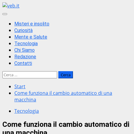
Zum
Inhalt
Primäres
springen
Menü
Misteri e insolito
Curiosità
Mente e Salute
Tecnologia
Chi Siamo
Redazione
Contatti
Ricerca
per:
Start
Come funziona il cambio automatico di una
macchina
Tecnologia
Come funziona il cambio automatico di
una macchina