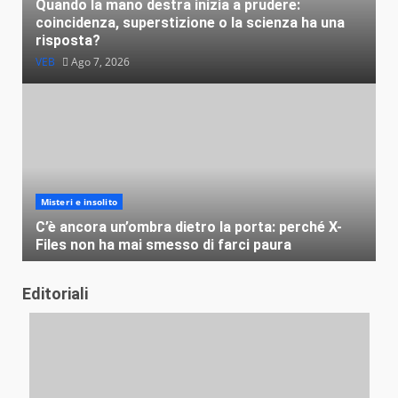
Quando la mano destra inizia a prudere:
coincidenza, superstizione o la scienza ha una
risposta?
VEB
Ago 7, 2026
Misteri e insolito
C’è ancora un’ombra dietro la porta: perché X-
Files non ha mai smesso di farci paura
VEB
Ago 4, 2026
Editoriali