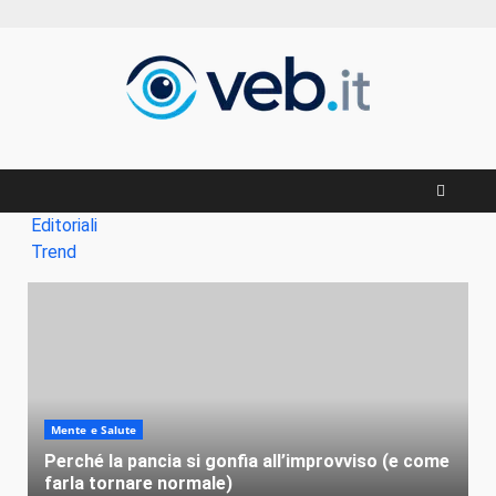
Zum
Inhalt
springen
Editoriali
Trend
Mente e Salute
Perché la pancia si gonfia all’improvviso (e come
farla tornare normale)