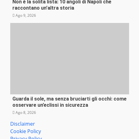
Non è la solita lista: 10 angoli di Napoli che
Curiosità
raccontano un’altra storia
Ago 9, 2026
Guarda il sole, ma senza bruciarti gli occhi: come
Tecnologia
osservare un’eclissi in sicurezza
Ago 8, 2026
Disclaimer
Cookie Policy
Privacy Policy