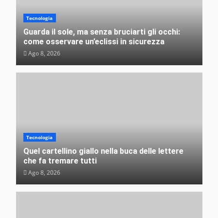
Misteri e insolito
Perché il venerdì 17 spaventa solo noi (e cosa
Tecnologia
succede nel resto del mondo)
Guarda il sole, ma senza bruciarti gli occhi:
VEB
Ago 4, 2026
come osservare un’eclissi in sicurezza
Ago 8, 2026
Misteri e insolito
L’irresistibile fascino delle rovine: perché non
riusciamo a distogliere lo sguardo dagli edifici
Tecnologia
abbandonati?
Quel cartellino giallo nella buca delle lettere
VEB
Ago 3, 2026
che fa tremare tutti
Ago 8, 2026