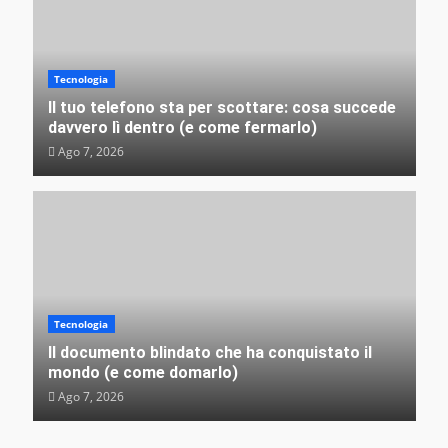
Misteri e insolito
Perché crediamo (e raccontiamo) alle storie più
assurde mai successe
Tecnologia
VEB
Lug 31, 2026
Il tuo telefono sta per scottare: cosa succede
davvero lì dentro (e come fermarlo)
Ago 7, 2026
Tecnologia
Il documento blindato che ha conquistato il
mondo (e come domarlo)
Ago 7, 2026