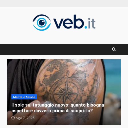
Zum
Inhalt
springen
Mente e Salute
Il sole sul tatuaggio nuovo: quanto bisogna
aspettare davvero prima di scoprirlo?
Ago 7, 2026