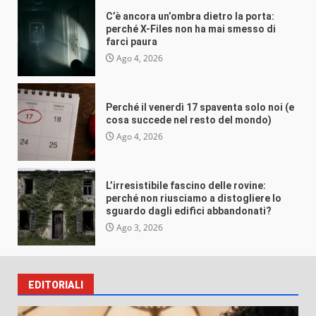
(e cosa succede nel resto del mondo)
C’è ancora un’ombra dietro la porta:
VEB
Ago 4, 2026
perché X-Files non ha mai smesso di
farci paura
Ago 4, 2026
Perché il venerdì 17 spaventa solo noi (e
Misteri e insolito
cosa succede nel resto del mondo)
L’irresistibile fascino delle rovine:
Ago 4, 2026
perché non riusciamo a distogliere lo
sguardo dagli edifici abbandonati?
VEB
Ago 3, 2026
L’irresistibile fascino delle rovine:
perché non riusciamo a distogliere lo
sguardo dagli edifici abbandonati?
Ago 3, 2026
EDITORIALI
Misteri e insolito
Perché crediamo (e raccontiamo) alle