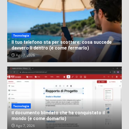
storie più assurde mai successe
VEB
Lug 31, 2026
Tecnologia
Il tuo telefono sta per scottare: cosa succede
davvero lì dentro (e come fermarlo)
Ago 7, 2026
Tecnologia
Il documento blindato che ha conquistato il
mondo (e come domarlo)
Ago 7, 2026