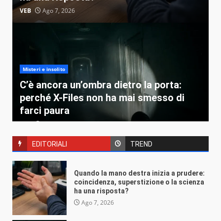
VEB
Ago 7, 2026
Misteri e insolito
C’è ancora un’ombra dietro la porta:
perché X-Files non ha mai smesso di
farci paura
VEB
Ago 4, 2026
EDITORIALI
TREND
Quando la mano destra inizia a prudere:
coincidenza, superstizione o la scienza
ha una risposta?
Misteri e insolito
Ago 7, 2026
Perché il venerdì 17 spaventa solo noi