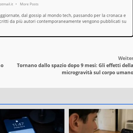
tmail.it
•
More Posts
aggiornate, dal gossip al mondo tech, passando per la cronaca e
i, scritti da più autori contemporaneamente vengono pubblicati su
Weite
no
Tornano dallo spazio dopo 9 mesi: Gli effetti dell
microgravità sul corpo uman