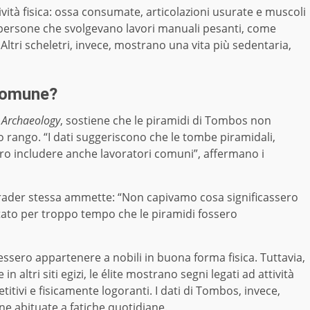
ività fisica: ossa consumate, articolazioni usurate e muscoli
i persone che svolgevano lavori manuali pesanti, come
Altri scheletri, invece, mostrano una vita più sedentaria,
 comune?
l Archaeology
, sostiene che le piramidi di Tombos non
o rango. “I dati suggeriscono che le tombe piramidali,
sero includere anche lavoratori comuni”, affermano i
Schrader stessa ammette: “Non capivamo cosa significassero
ato per troppo tempo che le piramidi fossero
essero appartenere a nobili in buona forma fisica. Tuttavia,
altri siti egizi, le élite mostrano segni legati ad attività
titivi e fisicamente logoranti. I dati di Tombos, invece,
e abituate a fatiche quotidiane.