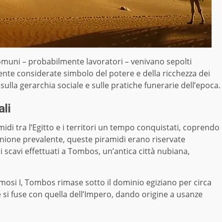
omuni – probabilmente lavoratori – venivano sepolti
ente considerate simbolo del potere e della ricchezza dei
ulla gerarchia sociale e sulle pratiche funerarie dell’epoca.
ali
midi tra l’Egitto e i territori un tempo conquistati, coprendo
pinione prevalente, queste piramidi erano riservate
i scavi effettuati a Tombos, un’antica città nubiana,
mosi I, Tombos rimase sotto il dominio egiziano per circa
e si fuse con quella dell’Impero, dando origine a usanze