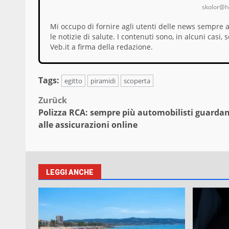
skolor@ho
Mi occupo di fornire agli utenti delle news sempre 
le notizie di salute. I contenuti sono, in alcuni cas
Veb.it a firma della redazione.
Tags:
egitto
piramidi
scoperta
Beitragsnavigation
Zurück
Polizza RCA: sempre più automobilisti guarda
alle assicurazioni online
LEGGI ANCHE