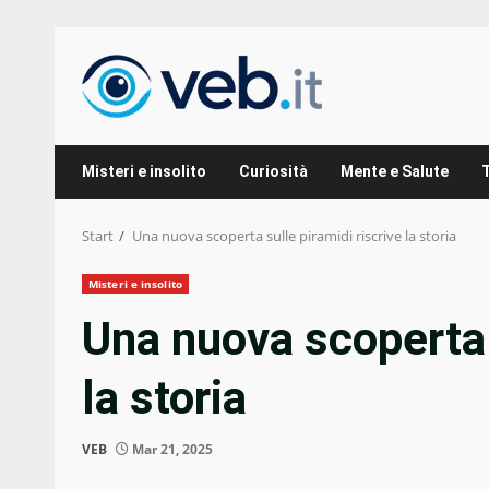
Zum
Inhalt
springen
Misteri e insolito
Curiosità
Mente e Salute
Start
Una nuova scoperta sulle piramidi riscrive la storia
Misteri e insolito
Una nuova scoperta s
la storia
VEB
Mar 21, 2025