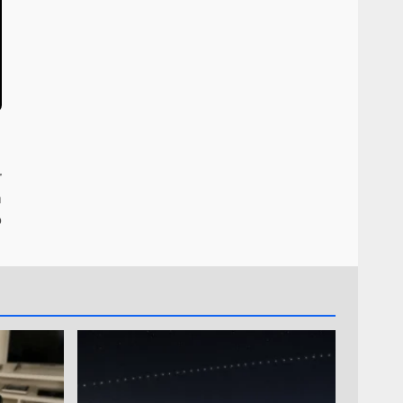
r
a
o