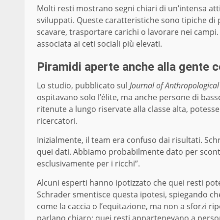
Molti resti mostrano segni chiari di un’intensa att
sviluppati. Queste caratteristiche sono tipiche d
scavare, trasportare carichi o lavorare nei campi. 
associata ai ceti sociali più elevati.
Piramidi aperte anche alla gente
Lo studio, pubblicato sul
Journal of Anthropologica
ospitavano solo l’élite, ma anche persone di bass
ritenute a lungo riservate alla classe alta, potes
ricercatori.
Inizialmente, il team era confuso dai risultati. 
quei dati. Abbiamo probabilmente dato per scont
esclusivamente per i ricchi”.
Alcuni esperti hanno ipotizzato che quei resti pot
Schrader smentisce questa ipotesi, spiegando che in 
come la caccia o l’equitazione, ma non a sforzi ripe
parlano chiaro: quei resti appartenevano a person