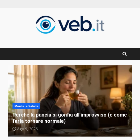
Zum
Inhalt
springen
Mente e Salute
Perché la pancia si gonfia all’improvviso (e come
farla tornare normale)
Ago 9, 2026