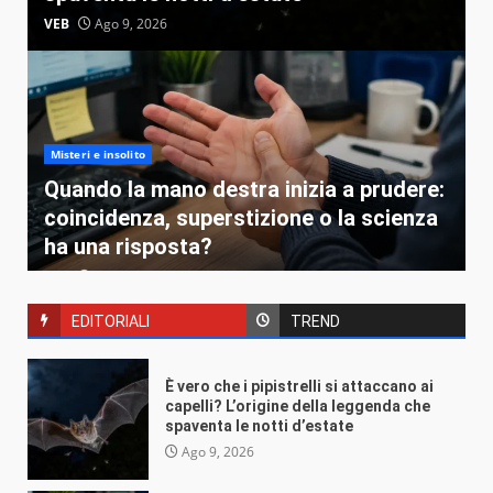
VEB
Ago 9, 2026
Misteri e insolito
Quando la mano destra inizia a prudere:
coincidenza, superstizione o la scienza
ha una risposta?
VEB
Ago 7, 2026
EDITORIALI
TREND
È vero che i pipistrelli si attaccano ai
capelli? L’origine della leggenda che
Misteri e insolito
spaventa le notti d’estate
C’è ancora un’ombra dietro la porta:
Ago 9, 2026
perché X-Files non ha mai smesso di