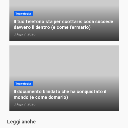
Perché crediamo (e raccontiamo) alle storie più
assurde mai successe
Tecnologia
VEB
Lug 31, 2026
Il tuo telefono sta per scottare: cosa succede
davvero lì dentro (e come fermarlo)
Ago 7, 2026
Tecnologia
Il documento blindato che ha conquistato il
mondo (e come domarlo)
Ago 7, 2026
Leggi anche