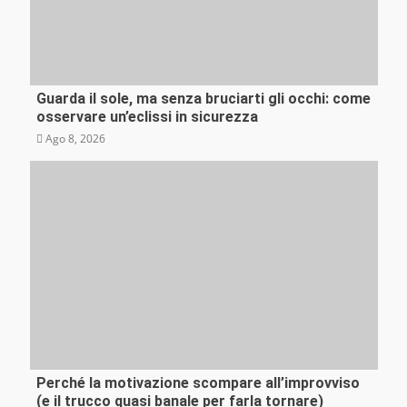
Guarda il sole, ma senza bruciarti gli occhi: come
Tecnologia
osservare un’eclissi in sicurezza
Ago 8, 2026
Perché la motivazione scompare all’improvviso
Mente e Salute
(e il trucco quasi banale per farla tornare)