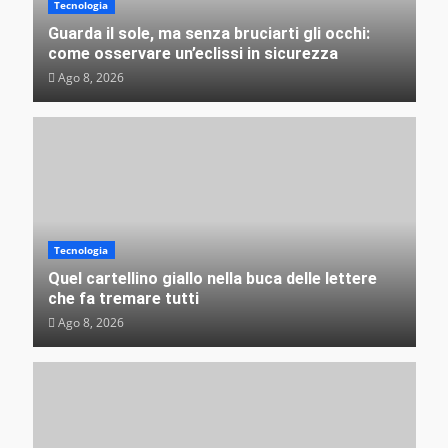
Perché il venerdì 17 spaventa solo noi (e cosa
Tecnologia
succede nel resto del mondo)
Guarda il sole, ma senza bruciarti gli occhi:
VEB
Ago 4, 2026
come osservare un’eclissi in sicurezza
Ago 8, 2026
Misteri e insolito
L’irresistibile fascino delle rovine: perché non
riusciamo a distogliere lo sguardo dagli edifici
Tecnologia
abbandonati?
Quel cartellino giallo nella buca delle lettere
VEB
Ago 3, 2026
che fa tremare tutti
Ago 8, 2026
Misteri e insolito