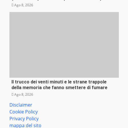
Ago 8, 2026
Il trucco dei venti minuti e le strane trappole
Mente e Salute
della memoria che fanno smettere di fumare
Ago 8, 2026
Disclaimer
Cookie Policy
Privacy Policy
mappa del sito