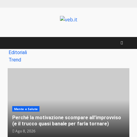
Zum
Inhalt
springen
Editoriali
Trend
Mente e Salute
Perché la motivazione scompare all’improvviso
(e il trucco quasi banale per farla tornare)
Ago 8, 2026