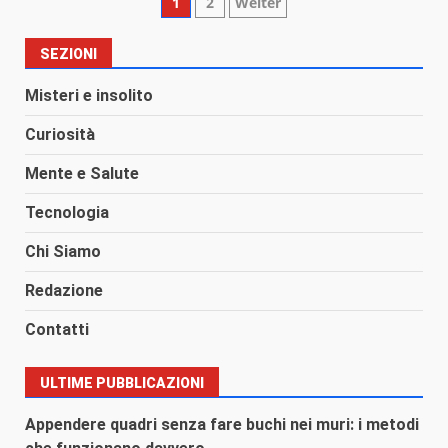
Paginazione
1
2
Weiter
degli
SEZIONI
articoli
Misteri e insolito
Curiosità
Mente e Salute
Tecnologia
Chi Siamo
Redazione
Contatti
ULTIME PUBBLICAZIONI
Appendere quadri senza fare buchi nei muri: i metodi